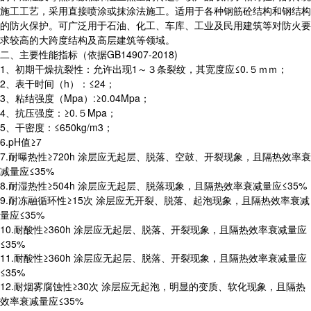
施工工艺，采用直接喷涂或抹涂法施工。适用于各种钢筋砼结构和钢结构
的防火保护。可广泛用于石油、化工、车库、工业及民用建筑等对防火要
求较高的大跨度结构及高层建筑等领域。
二、主要性能指标（依据GB14907-2018)
1、初期干燥抗裂性：允许出现1～３条裂纹，其宽度应≤0.５ｍｍ；
2、表干时间（h）：≤24；
3、粘结强度（Mpa）:≥0.04Mpa；
4、抗压强度：≥0.５Mpa；
5、干密度：≤650kg/m3；
6.pH值≥7
7.耐曝热性≥720h 涂层应无起层、脱落、空鼓、开裂现象，且隔热效率衰
减量应≤35%
8.耐湿热性≥504h 涂层应无起层、脱落现象，且隔热效率衰减量应≤35%
9.耐冻融循环性≥15次 涂层应无开裂、脱落、起泡现象，且隔热效率衰减
量应≤35%
10.耐酸性≥360h 涂层应无起层、脱落、开裂现象，且隔热效率衰减量应
≤35%
11.耐酸性≥360h 涂层应无起层、脱落、开裂现象，且隔热效率衰减量应
≤35%
12.耐烟雾腐蚀性≥30次 涂层应无起泡，明显的变质、软化现象，且隔热
效率衰减量应≤35%