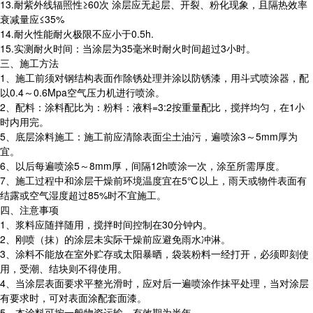
13.耐紫外线辐照性≥60次 涂层应无起层、开裂、粉化现象，且隔热效率
衰减量应≤35%
14.耐火性能耐火极限不应小于0.5h.
15.实测耐火时间：当涂层为35毫米时耐火时间超过3小时。
三、施工方法
1、施工前须对钢结构表面作除锈处理并涂以防锈漆，用斗式喷涂器，配
以0.4～0.6Mpa空气压力机进行喷涂。
2、配料：涂料配比为：粉料：液料=3:2按重量配比，搅拌均匀，在1小
时内用完。
5、底层涂料施工：施工前应清除表面尘土油污，遍喷涂3～5mm厚为
宜。
6、以后每遍喷涂5～8mm厚，间隔12h喷涂一次，涂至所需厚度。
7、施工过程中和涂层干燥前环境温度宜在5℃以上，雨天或物件表面有
结露或空气湿度超过85%时不宜施工。
四、注意事项
1、浆料应随拌随用，搅拌时间控制在30分钟内。
2、刚喷（抹）的涂层未实际干燥前应避免雨水冲淋。
3、涂料不能放在室外贮存或太阳暴晒，袋装粉料一经打开，必须即刻使
用，受潮、结块则不得使用。
4、当涂层表面要求平整光滑时，应对后一遍喷涂作抹平处理，当对涂层
有要求时，可对表面涂配套面漆。
5、本涂料可按一般物资运输，有效期为半年。